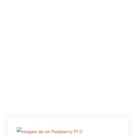
autocomplete para as branches do Git no
terminal.
Abra seu terminal e digite:
$ echo 
'source ~/.git-completion.bash'
>>
Pronto! Basta reiniciar seu terminal.
Quer saber como adicionar o nome da Branch
à linha do terminal que você está
trabalhando?
Veja esse tutorial rápido
.
Espero ter ajudado. Até a próxima!