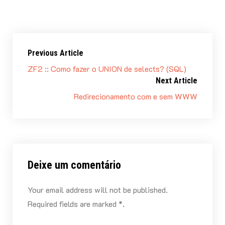
HealthDay. “É necessário mais evidências de que
as transfusões, com indicação real, carregam um
risco que até agora tem sido subestimado.”
Previous Article
ZF2 :: Como fazer o UNION de selects? (SQL)
Next Article
Redirecionamento com e sem WWW
Deixe um comentário
Your email address will not be published.
Required fields are marked *.