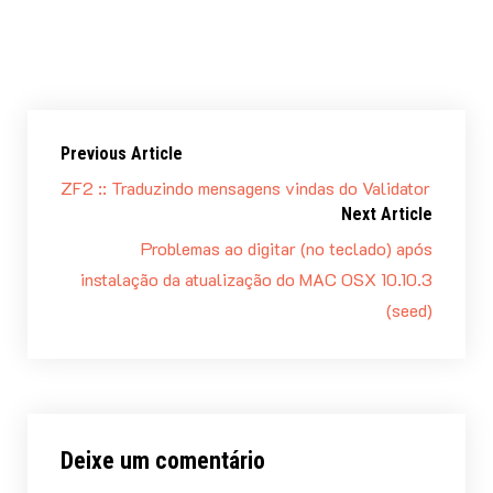
Fonte:
Blog do Rob Allen (em inglês) –
http://akrabat.com/access-view-variables-in-
another-view-model/
. Acesso em 03/03/2015.
Previous Article
ZF2 :: Traduzindo mensagens vindas do Validator
Next Article
Problemas ao digitar (no teclado) após
instalação da atualização do MAC OSX 10.10.3
(seed)
Deixe um comentário