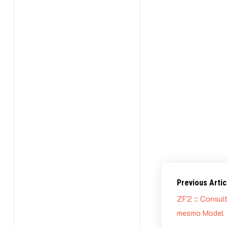
Dados ge
Tema:
Na Prát
Instrutores:
Quando:
11/0
Aonde:
UpWork
Investiment
Horário:
08:0
Carga horári
Pré-requisit
Link para ma
Previous Artic
ZF2 :: Consult
mesmo Model