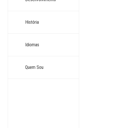
O valor do cur
o qual pode s
História
mesmo clican
Idiomas
Quem Sou