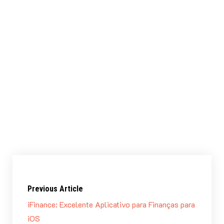
iOS). O texto sempre acaba voltando para o
corretor em inglês.
Como falei, o sistema é muito bom, embora ainda
com algumas falhas. Mas é mais simples de usar
que o
EverNote
, o que conta como positivo para
ele. Enfim, recomendo ele. Não houve até agora
nenhum problema com sincronização, o que
ocorria de modo recorrente com o EverNote. Por
isso, minha nota é:
nota 8.5 (bom)
Previous Article
iFinance: Excelente Aplicativo para Finanças para
iOS